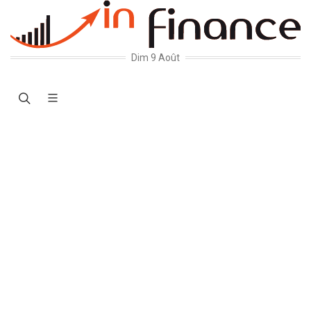
Dim 9 Août