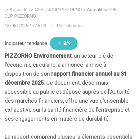
>
Actualités
>
GPE GROUP PIZZORNO
>
Actualités GPE
GROUP PIZZORNO
13/05/2026 17:45:00
Par
Infinance
Indicateur tendance
8/9
PIZZORNO Environnement
, un acteur clé de
l'économie circulaire, a annoncé la mise à
disposition de son
rapport financier annuel au 31
décembre 2025
. Ce document, désormais
accessible au public et déposé auprès de l'Autorité
des marchés financiers, offre une vue d'ensemble
exhaustive sur la santé financière de l'entreprise et
ses engagements en matière de durabilité.
Le rapport comprend plusieurs éléments essentiels