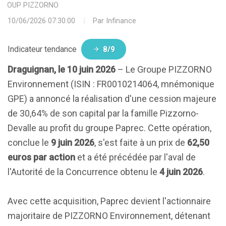
GROUP PIZZORNO
10/06/2026 07:30:00
Par
Infinance
Indicateur tendance
8/9
Draguignan, le 10 juin 2026
– Le Groupe PIZZORNO
Environnement (ISIN : FR0010214064, mnémonique
GPE) a annoncé la réalisation d'une cession majeure
de 30,64% de son capital par la famille Pizzorno-
Devalle au profit du groupe Paprec. Cette opération,
conclue le
9 juin 2026
, s'est faite à un prix de
62,50
euros par action
et a été précédée par l'aval de
l'Autorité de la Concurrence obtenu le
4 juin 2026
.
Avec cette acquisition, Paprec devient l'actionnaire
majoritaire de PIZZORNO Environnement, détenant