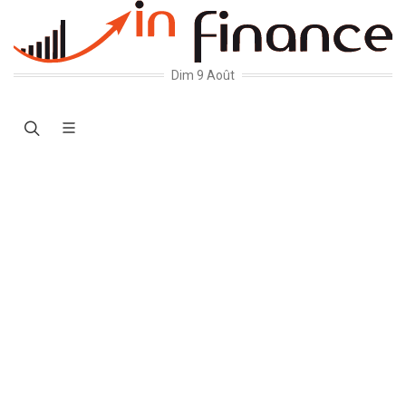
Dim 9 Août