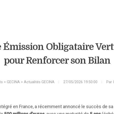
e Émission Obligataire Ver
pour Renforcer son Bilan
és
>
GECINA
>
Actualités GECINA
27/05/2026 19:50:00
Par
r intégré en France, a récemment annoncé le succès de s
de
500 millions d'euros
, avec une maturité de
5 ans
(éché