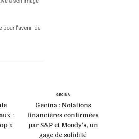
ive à son image
 pour l'avenir de
GECINA
ôle
Gecina : Notations
aux :
financières confirmées
fop x
par S&P et Moody's, un
gage de solidité