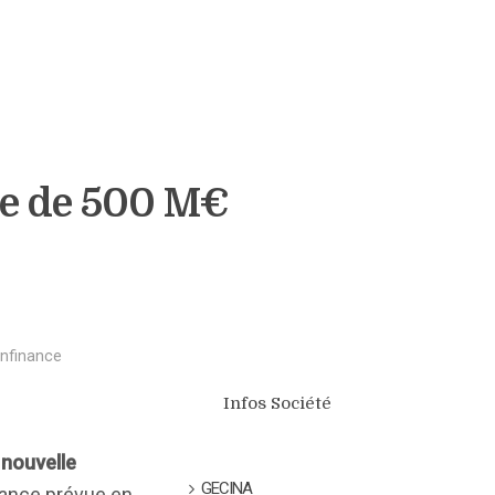
te de 500 M€
Infinance
Infos Société
a
nouvelle
GECINA
ance prévue en