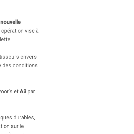
a
nouvelle
e opération vise à
dette.
stisseurs envers
ue des conditions
Poor's et
A3
par
ques durables,
tion sur le