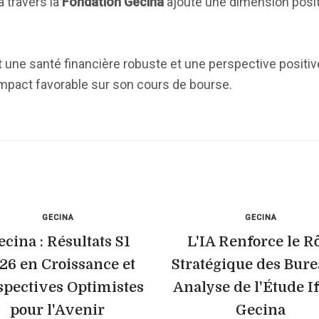
à travers la
Fondation Gecina
ajoute une dimension posit
ne santé financière robuste et une perspective positive
 impact favorable sur son cours de bourse.
GECINA
GECINA
cina : Résultats S1
L'IA Renforce le R
26 en Croissance et
Stratégique des Bure
spectives Optimistes
Analyse de l'Étude I
pour l'Avenir
Gecina