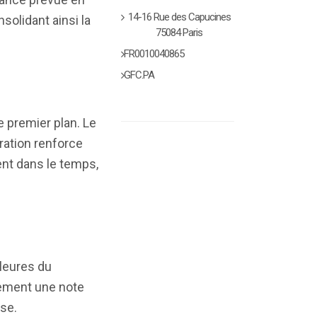
14-16 Rue des Capucines
nsolidant ainsi la
75084 Paris
FR0010040865
GFC.PA
e premier plan. Le
ration renforce
nt dans le temps,
lleures du
vement une note
ise.