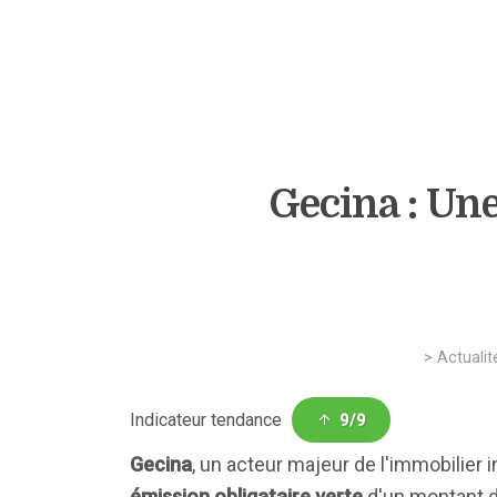
Gecina : Un
>
Actualit
Indicateur tendance
9/9
Gecina
, un acteur majeur de l'immobilie
émission obligataire verte
d'un montant 