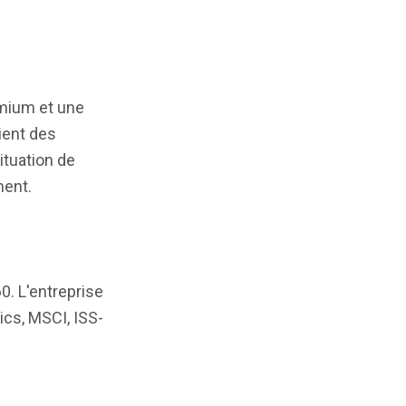
emium et une
ient des
ituation de
ment.
0. L'entreprise
ics, MSCI, ISS-