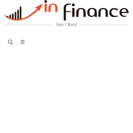
Ven 7 Août