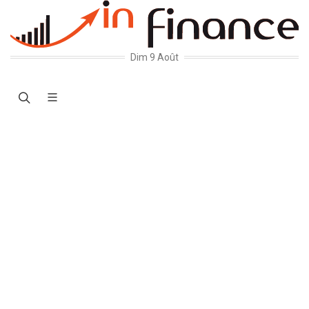
Dim 9 Août