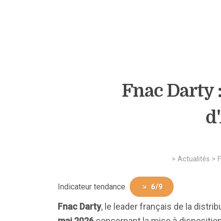
Fnac Darty :
d
>
Actualités
>
Indicateur tendance
6/9
Fnac Darty
, le leader français de la dist
mai 2026
concernant la mise à disposition