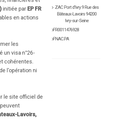
ZAC Port d’Ivry 9 Rue des
)
initiée par
EP FR
Bâteaux-Lavoirs 94200
eables en actions
Ivry-sur-Seine
FR0011476928
FNAC.PA
rmer les
ré un visa n°26-
et cohérentes.
e l'opération ni
le site officiel de
s peuvent
ateaux-Lavoirs,