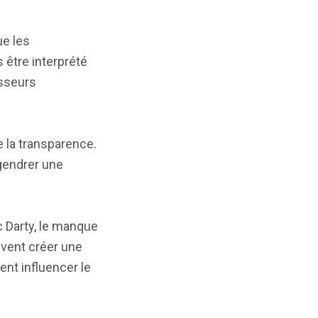
ue les
 être interprété
isseurs
e la transparence.
ngendrer une
c Darty, le manque
uvent créer une
ent influencer le