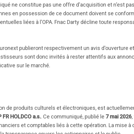
qué ne constitue pas une offre d'acquisition et n'est pas
sonnes en possession de ce document doivent se confor
entuelles liées à l'OPA. Fnac Darty décline toute responsa
t Euronext publieront respectivement un avis d'ouverture e
vestisseurs sont donc invités à rester attentifs aux annon
ficative sur le marché.
ution de produits culturels et électroniques, est actuelle
P FR HOLDCO a.s.
. Ce communiqué, publié le
7 mai 2026
,
financiers et comptables liés à cette opération. La mise à
la transparence envers les actionnaires et le public.