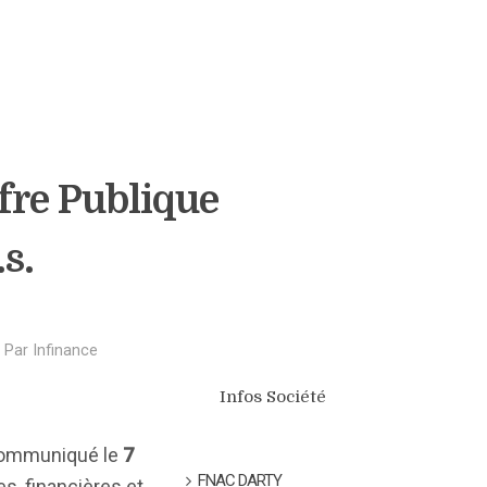
ffre Publique
s.
Par
Infinance
Infos Société
n communiqué le
7
FNAC DARTY
s, financières et