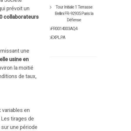
Tour Initiale 1 Terrasse
qui prévoit un
Bellini FR-92935 Paris la
0 collaborateurs
Défense
FR0014003AQ4
EXPL.PA
urnissant une
lle usine en
nviron la moitié
ditions de taux,
 variables en
. Les tirages de
 sur une période