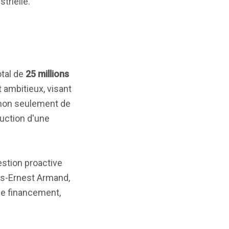
trielle.
otal de
25 millions
t ambitieux, visant
 non seulement de
ruction d'une
estion proactive
les-Ernest Armand,
 de financement,