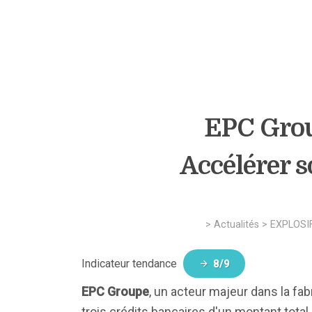
EPC Grou
Accélérer 
>
Actualités
>
EXPLOSI
Indicateur tendance
8/9
EPC Groupe
, un acteur majeur dans la fabr
trois crédits bancaires d'un montant total