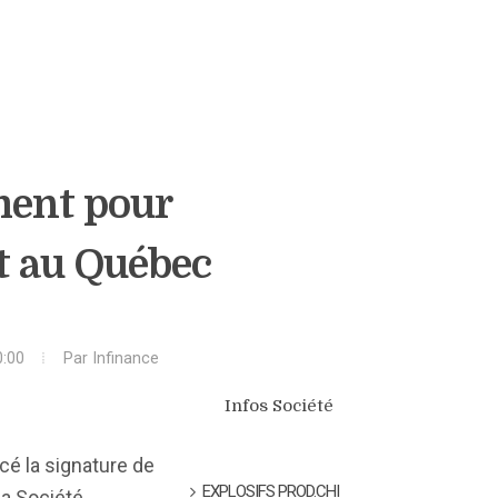
ment pour
t au Québec
0:00
Par
Infinance
Infos Société
ncé la signature de
EXPLOSIFS PROD.CHI
la Société