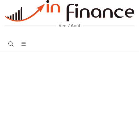
Ven 7 Août