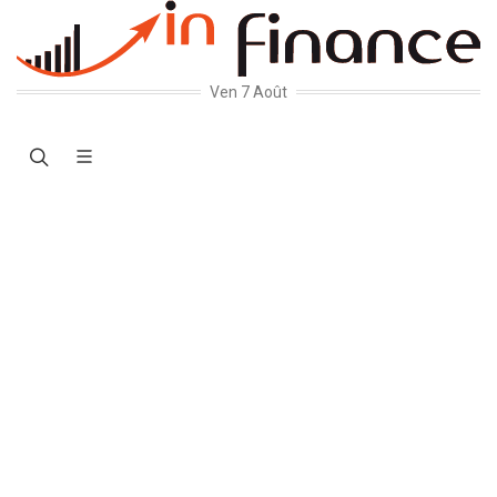
Ven 7 Août