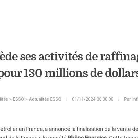
cède ses activités de raffin
pour 130 millions de dollar
ités
>
ESSO
>
Actualités ESSO
01/11/2024 08:30:00
Par
In
trolier en France, a annoncé la finalisation de la vente d
sud de la France à la société
Rhône Energies
. Cette trans