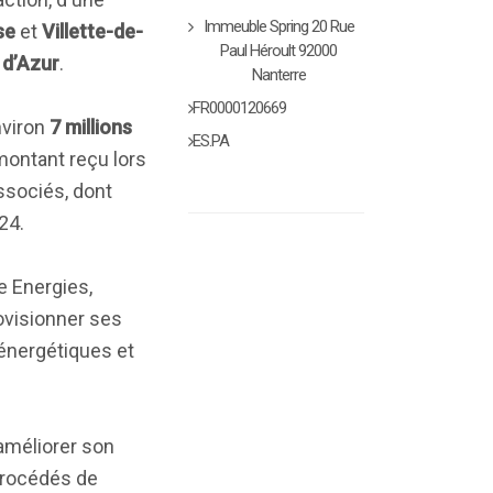
Immeuble Spring 20 Rue
se
et
Villette-de-
Paul Héroult 92000
 d’Azur
.
Nanterre
FR0000120669
nviron
7 millions
ES.PA
 montant reçu lors
associés, dont
24.
e Energies,
rovisionner ses
 énergétiques et
 améliorer son
 procédés de