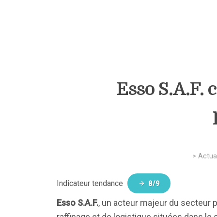
Esso S.A.F. 
>
Actual
Indicateur tendance
8/9
Esso S.A.F.
, un acteur majeur du secteur pé
raffinage et de logistique situées dans le 