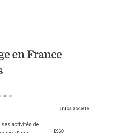
age en France
s
finance
Infos Société
e ses activités de
ESSO
action, d'une