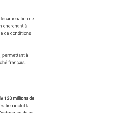
 décarbonation de
en cherchant à
nce de conditions
, permettant à
rché français.
 de
130 millions de
ation inclut la
l'entreprise de se