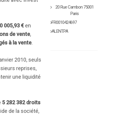
20 Rue Cambon 75001
Paris
FR0010424697
0 005,93 €
en
ALENT.PA
ions de vente
,
gés à la vente
.
janvier 2010, seuls
sieurs reprises,
enir une liquidité
e
5 282 382 droits
de de la société,