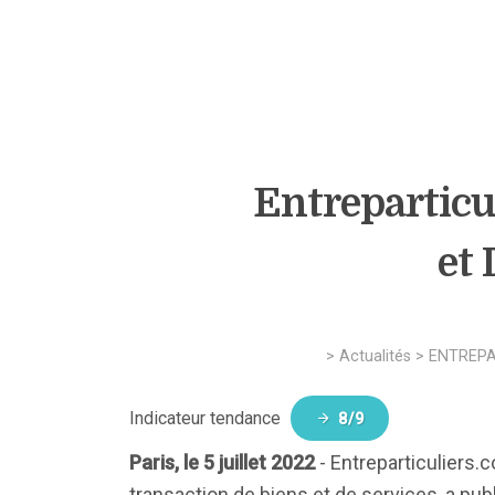
Entreparticul
et 
>
Actualités
>
ENTREPA
Indicateur tendance
8/9
Paris, le 5 juillet 2022
- Entreparticuliers.c
transaction de biens et de services, a pub