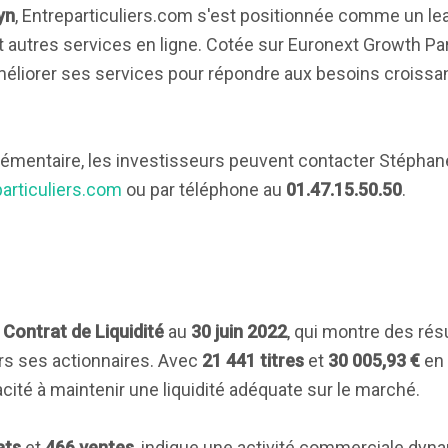
yn
, Entreparticuliers.com s'est positionnée comme un le
autres services en ligne. Cotée sur Euronext Growth Par
améliorer ses services pour répondre aux besoins croissa
lémentaire, les investisseurs peuvent contacter Stéph
articuliers.com
ou par téléphone au
01.47.15.50.50
.
u
Contrat de Liquidité
au
30 juin 2022
, qui montre des résu
rs ses actionnaires. Avec
21 441 titres
et
30 005,93 €
en
cité à maintenir une liquidité adéquate sur le marché.
ats
et
466 ventes
, indique une activité commerciale dyn