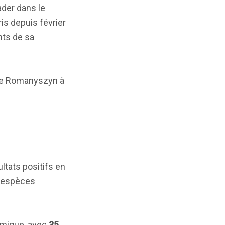
ader dans le
is depuis février
nts de sa
ane Romanyszyn à
ltats positifs en
 espèces
amique, avec
35