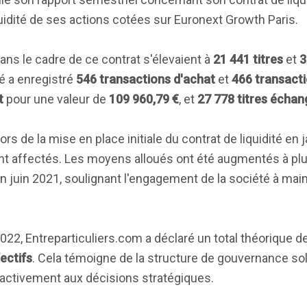
iquidité de ses actions cotées sur Euronext Growth Paris.
ans le cadre de ce contrat s'élevaient à
21 441 titres
et
3
é a enregistré
546 transactions d'achat
et
466 transact
t
pour une valeur de
109 960,79 €
, et
27 778 titres échan
rs de la mise en place initiale du contrat de liquidité en 
nt affectés. Les moyens alloués ont été augmentés à plu
n juin 2021, soulignant l'engagement de la société à maint
2022, Entreparticuliers.com a déclaré un total théorique d
ectifs
. Cela témoigne de la structure de gouvernance soli
 activement aux décisions stratégiques.