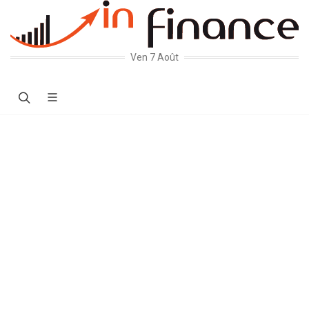
Ven 7 Août