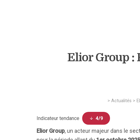
Elior Group :
>
Actualités
>
E
Indicateur tendance
4/9
Elior Group
, un acteur majeur dans le sect
pour la période allant du
1er octobre 2025