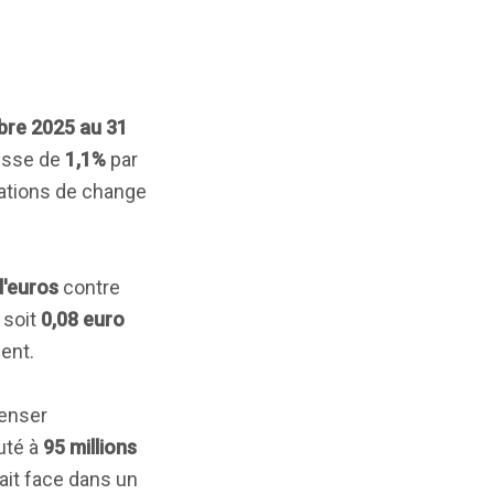
bre 2025 au 31
aisse de
1,1%
par
iations de change
d'euros
contre
, soit
0,08 euro
ent.
penser
huté à
95 millions
fait face dans un