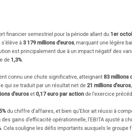
 financier semestriel pour la période allant du
1er octo
é s'élève à
3 179 millions d'euros
, marquant une légère b
ution est principalement due à un impact négatif des var
ue de
1,3%
.
ent connu une chute significative, atteignant
83 millions 
 qui se traduit par un résultat net de
21 millions d'euros
lions d'euros
et
0,17 euro par action
de l'exercice précéd
5%
du chiffre d'affaires, et bien qu'Elior ait réussi à com
à des gains d'efficacité opérationnelle, l'EBITA ajusté a c
%
. Cela souligne les défis importants auxquels le groupe 