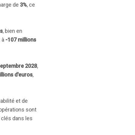
 marge de
3%
, ce
os
, bien en
t à
-107 millions
septembre 2028
,
llions d'euros
,
bilité et de
 opérations sont
 clés dans les