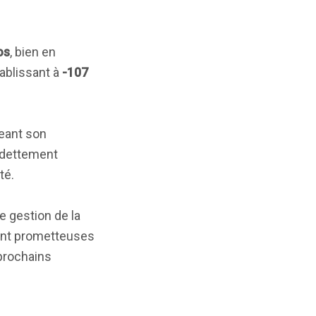
os
, bien en
tablissant à
-107
geant son
endettement
té.
e gestion de la
sont prometteuses
 prochains