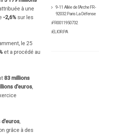
9-11 Allée de l'Arche FR-
attribuée à une
92032 Paris La Défense
de
-2,6%
sur les
FR0011950732
ELIOR.PA
tamment, le 25
%
et a procédé au
nt
83 millions
llions d'euros
,
xercice
s d'euros
,
ion grâce à des