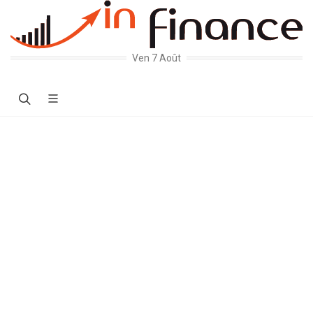
Ven 7 Août