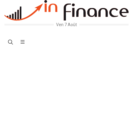
Ven 7 Août