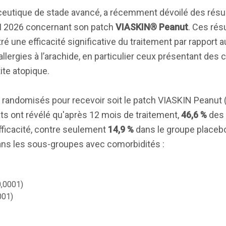
ceutique de stade avancé, a récemment dévoilé des résu
I 2026 concernant son patch
VIASKIN® Peanut
. Ces rés
tré une efficacité significative du traitement par rapport
allergies à l’arachide, en particulier ceux présentant des
ite atopique.
é randomisés pour recevoir soit le patch VIASKIN Peanut (
ats ont révélé qu'après 12 mois de traitement,
46,6 %
des 
efficacité, contre seulement
14,9 %
dans le groupe placebo
ans les sous-groupes avec comorbidités :
0,0001)
001)