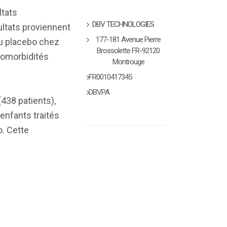
ltats
DBV TECHNOLOGIES
ultats proviennent
177-181 Avenue Pierre
 au placebo chez
Brossolette FR-92120
 comorbidités
Montrouge
FR0010417345
DBV.PA
438 patients),
enfants traités
. Cette