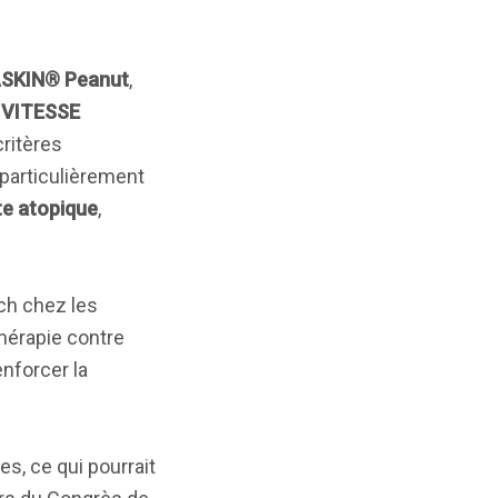
ASKIN® Peanut
,
3
VITESSE
ritères
particulièrement
te atopique
,
tch chez les
hérapie contre
enforcer la
s, ce qui pourrait