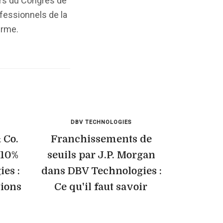
lors du Congrès de
ofessionnels de la
erme.
DBV TECHNOLOGIES
 Co.
Franchissements de
 10%
seuils par J.P. Morgan
es :
dans DBV Technologies :
tions
Ce qu'il faut savoir