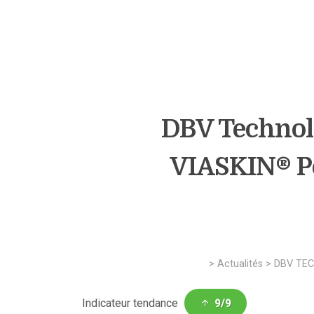
DBV Technolo
VIASKIN® Pe
>
Actualités
>
DBV TE
Indicateur tendance
9/9