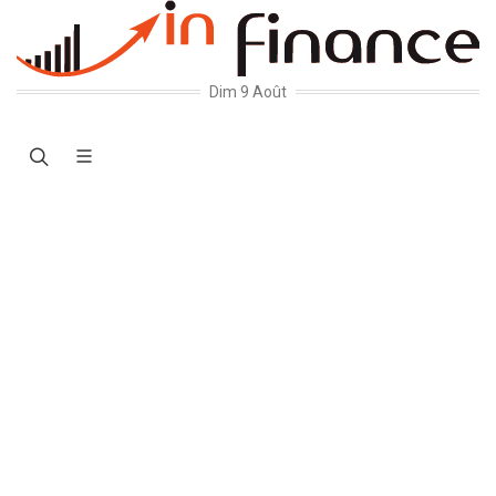
Dim 9 Août