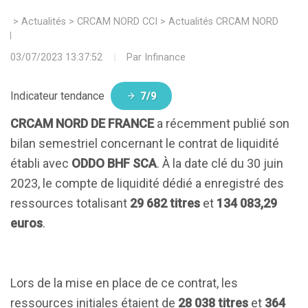
>
Actualités
>
CRCAM NORD CCI
>
Actualités CRCAM NORD
CCI
03/07/2023 13:37:52
Par
Infinance
Indicateur tendance
7/9
CRCAM NORD DE FRANCE
a récemment publié son
bilan semestriel concernant le contrat de liquidité
établi avec
ODDO BHF SCA
. À la date clé du 30 juin
2023, le compte de liquidité dédié a enregistré des
ressources totalisant
29 682 titres
et
134 083,29
euros
.
Lors de la mise en place de ce contrat, les
ressources initiales étaient de
28 038 titres
et
364