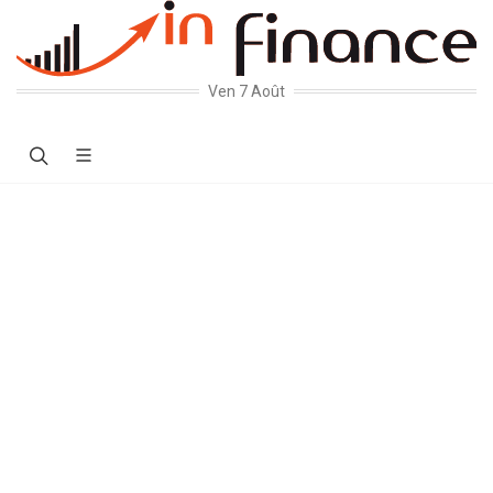
Ven 7 Août