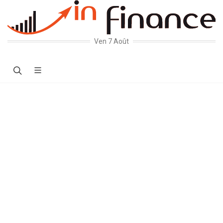
Ven 7 Août