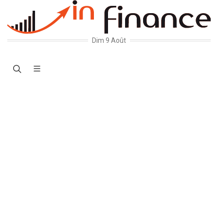
Dim 9 Août