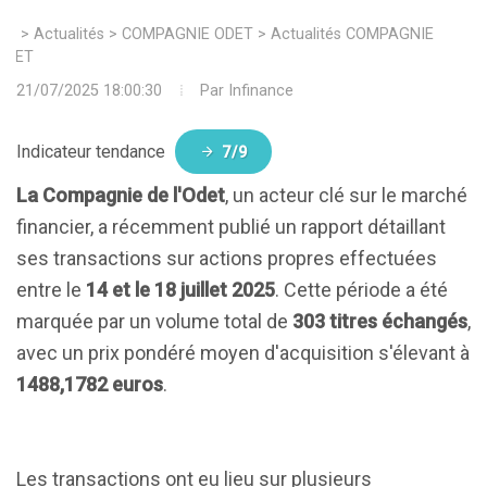
>
Actualités
>
COMPAGNIE ODET
>
Actualités COMPAGNIE
ODET
21/07/2025 18:00:30
Par
Infinance
Indicateur tendance
7/9
La Compagnie de l'Odet
, un acteur clé sur le marché
financier, a récemment publié un rapport détaillant
ses transactions sur actions propres effectuées
entre le
14 et le 18 juillet 2025
. Cette période a été
marquée par un volume total de
303 titres échangés
,
avec un prix pondéré moyen d'acquisition s'élevant à
1488,1782 euros
.
Les transactions ont eu lieu sur plusieurs