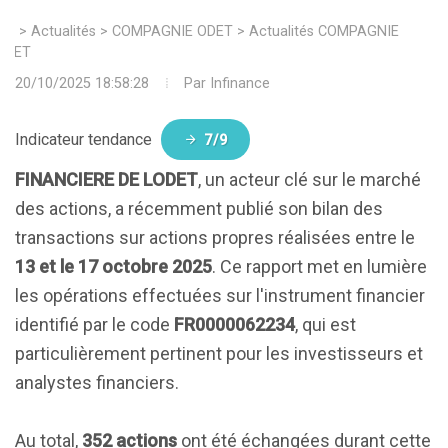
>
Actualités
>
COMPAGNIE ODET
>
Actualités COMPAGNIE
ODET
20/10/2025 18:58:28
Par
Infinance
Indicateur tendance
7/9
FINANCIERE DE LODET
, un acteur clé sur le marché
des actions, a récemment publié son bilan des
transactions sur actions propres réalisées entre le
13 et le 17 octobre 2025
. Ce rapport met en lumière
les opérations effectuées sur l'instrument financier
identifié par le code
FR0000062234
, qui est
particulièrement pertinent pour les investisseurs et
analystes financiers.
Au total,
352 actions
ont été échangées durant cette