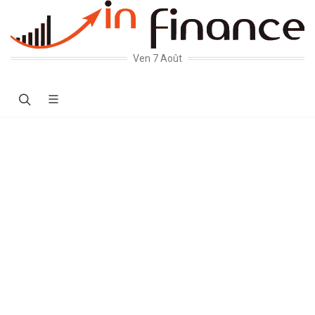
Ven 7 Août