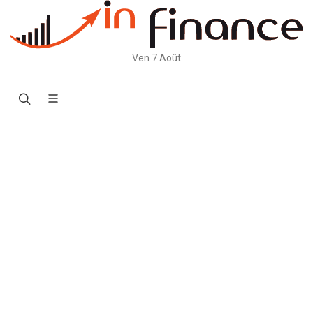
Ven 7 Août