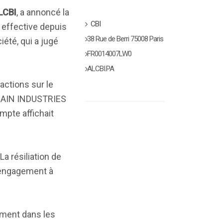
LCBI
, a annoncé la
CBI
 effective depuis
38 Rue de Berri 75008 Paris
iété, qui a jugé
FR0014007LW0
ALCBI.PA
actions sur le
AIN INDUSTRIES
mpte affichait
 La résiliation de
n engagement à
ement dans les