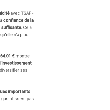
uidité
avec TSAF -
la
confiance de la
 suffisante
. Cela
u'elle n'a plus
064.01 €
montre
d'investissement
diversifier ses
ques importants
e garantissent pas
.