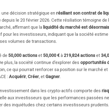
s une décision stratégique en
résiliant son contrat de liq
 depuis le 20 février 2026. Cette résiliation témoigne de 
arché, affirmant que la
liquidité du marché est désormais
 pour les investisseurs, indiquant que la société estime q
 ses volumes de transactions.
ué de
50,000 actions
et
50,000 €
à
219,824 actions
et
34,
e plus, la société continue d'explorer des
opportunités 
n, ce qui pourrait renforcer sa position sur le marché et 
ACE :
Acquérir
,
Créer
, et
Gagner
.
l'investissement dans les crypto-actifs comporte des
ris
rappelle aux investisseurs que les performances passées n
iter des inquiétudes chez certains investisseurs prudents