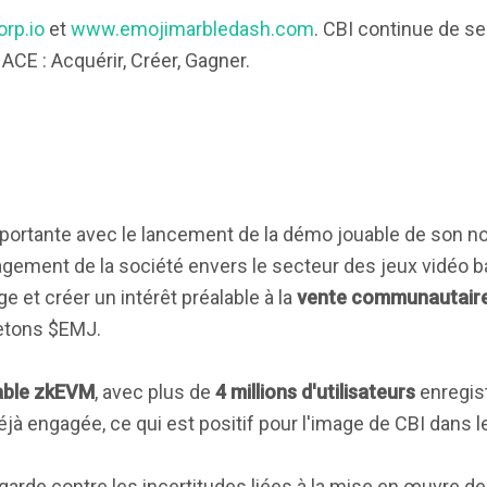
rp.io
et
www.emojimarbledash.com
. CBI continue de s
 ACE : Acquérir, Créer, Gagner.
portante avec le lancement de la démo jouable de son n
gement de la société envers le secteur des jeux vidéo ba
rge et créer un intérêt préalable à la
vente communautaire
jetons $EMJ.
ble zkEVM
, avec plus de
4 millions d'utilisateurs
enregistr
à engagée, ce qui est positif pour l'image de CBI dans l
 garde contre les incertitudes liées à la mise en œuvre d