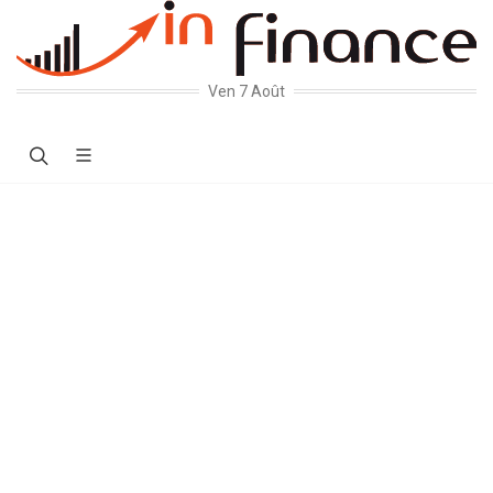
Ven 7 Août