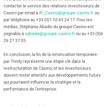
contacter le service des relations investisseurs de
Casino par email à
IR_Casino@groupe-casino.fr
ou
par téléphone au +33 (0)1 53 65 24 17. Pour les
médias, Stéphanie Abadie du groupe Casino est
joignable à
sabadie@groupe-casino.fr
ou au +33 (0)6
26 27 37 05.
En conclusion, la fin de la renonciation temporaire
par Trinity représente une étape clé dans la
restructuration de Casino, et les investisseurs
doivent rester attentifs aux développements futurs
qui pourraient influencer la stratégie et la
performance de l'entreprise.