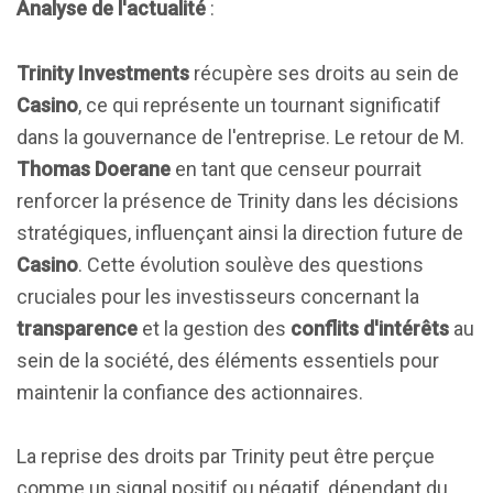
Analyse de l'actualité
:
Trinity Investments
récupère ses droits au sein de
Casino
, ce qui représente un tournant significatif
dans la gouvernance de l'entreprise. Le retour de M.
Thomas Doerane
en tant que censeur pourrait
renforcer la présence de Trinity dans les décisions
stratégiques, influençant ainsi la direction future de
Casino
. Cette évolution soulève des questions
cruciales pour les investisseurs concernant la
transparence
et la gestion des
conflits d'intérêts
au
sein de la société, des éléments essentiels pour
maintenir la confiance des actionnaires.
La reprise des droits par Trinity peut être perçue
comme un signal positif ou négatif, dépendant du