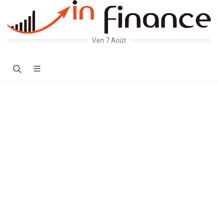
Ven 7 Août