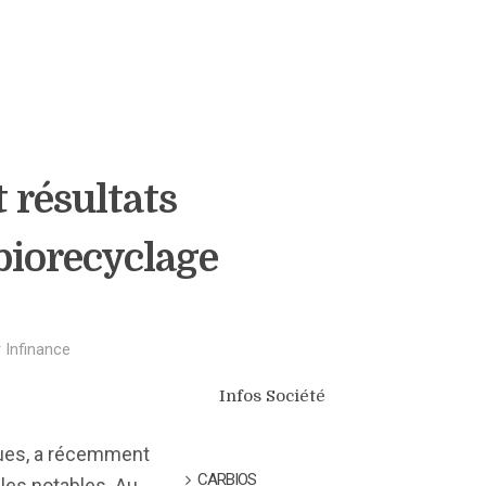
 résultats
biorecyclage
r
Infinance
Infos Société
iques, a récemment
CARBIOS
les notables. Au