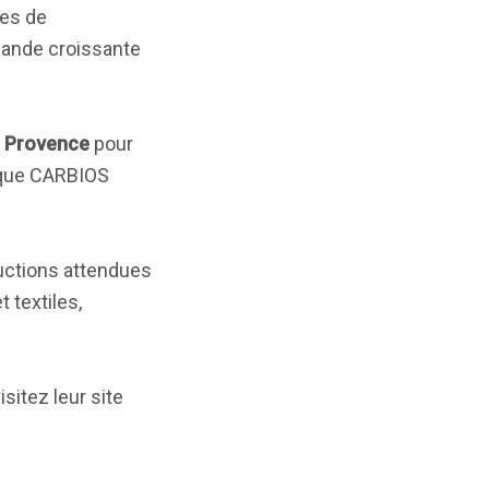
nes de
emande croissante
n Provence
pour
tique CARBIOS
ductions attendues
 textiles,
sitez leur site