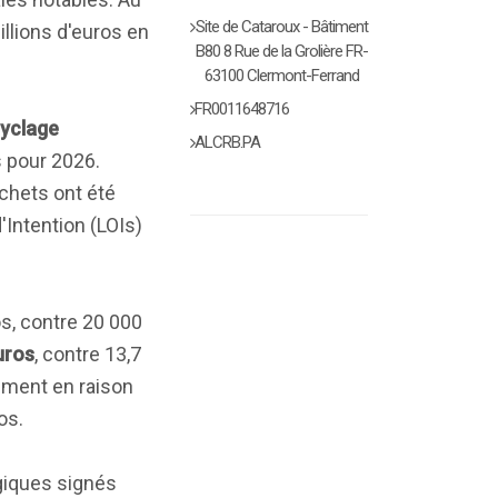
Site de Cataroux - Bâtiment
illions d'euros en
B80 8 Rue de la Grolière FR-
63100 Clermont-Ferrand
FR0011648716
cyclage
ALCRB.PA
s pour 2026.
chets ont été
'Intention (LOIs)
s, contre 20 000
uros
, contre 13,7
mment en raison
os.
giques signés