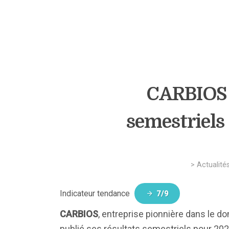
CARBIOS :
semestriels
>
Actualité
Indicateur tendance
7/9
CARBIOS
, entreprise pionnière dans le 
publié ses résultats semestriels pour 20