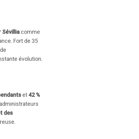
 Sévillia
comme
ance. Fort de 35
 de
stante évolution.
pendants
et
42 %
 administrateurs
t des
reuse.