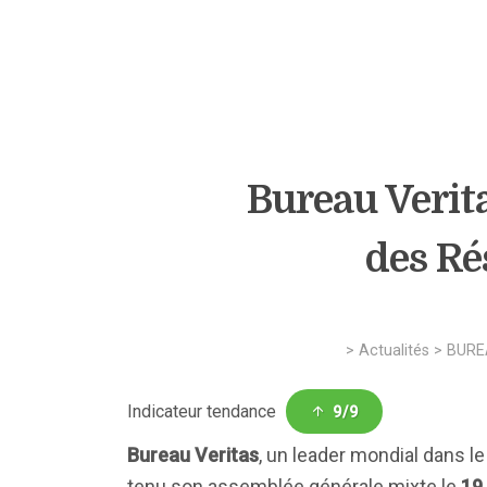
Bureau Verit
des Ré
>
Actualités
>
BURE
Indicateur tendance
9/9
Bureau Veritas
, un leader mondial dans le
tenu son assemblée générale mixte le
19