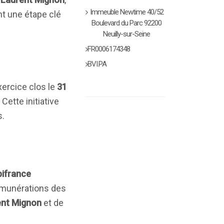
Immeuble Newtime 40/52
nt une étape clé
Boulevard du Parc 92200
Neuilly-sur-Seine
FR0006174348
BVI.PA
xercice clos le
31
. Cette initiative
s.
pifrance
 rémunérations des
ent Mignon
et de