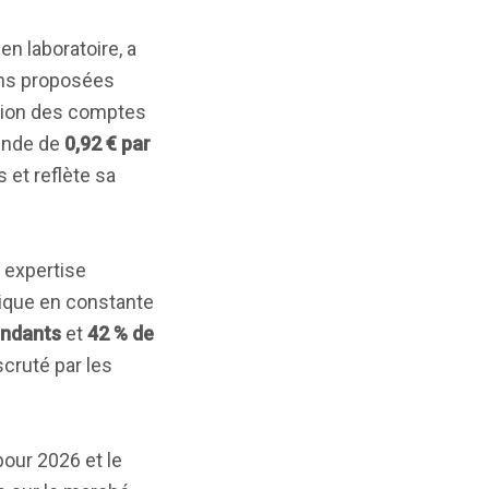
en laboratoire, a
ions proposées
tion des comptes
dende de
0,92 € par
 et reflète sa
 expertise
ique en constante
endants
et
42 % de
scruté par les
pour 2026 et le