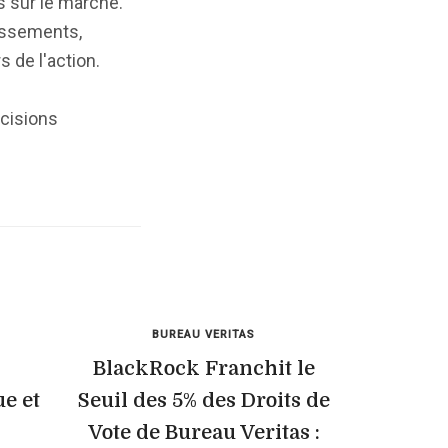
as sur le marché.
tissements,
 de l'action.
écisions
BUREAU VERITAS
BlackRock Franchit le
e et
Seuil des 5% des Droits de
Vote de Bureau Veritas :