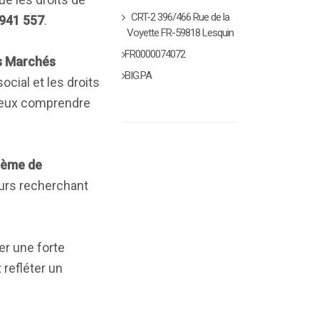
CRT-2 396/466 Rue de la
 941 557
.
Voyette FR-59818 Lesquin
FR0000074072
es Marchés
BIG.PA
ocial et les droits
mieux comprendre
tème de
eurs recherchant
er une forte
 refléter un