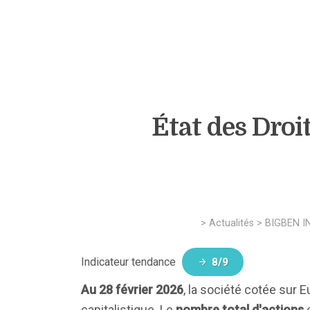
État des Droi
>
Actualités
>
BIGBEN I
Indicateur tendance
8/9
Au 28 février 2026
, la société cotée sur 
capitalistique. Le
nombre total d'actions
c