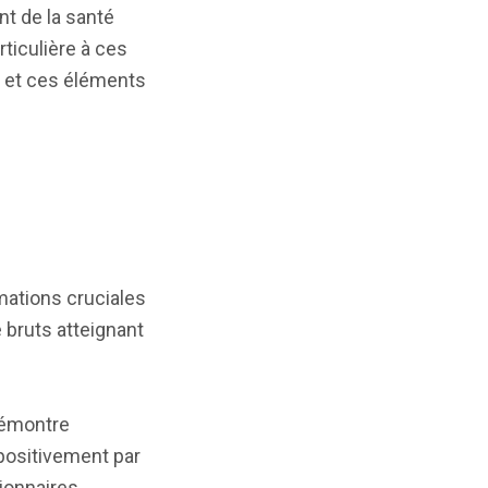
nt de la santé
rticulière à ces
s, et ces éléments
mations cruciales
 bruts atteignant
émontre
positivement par
ionnaires,