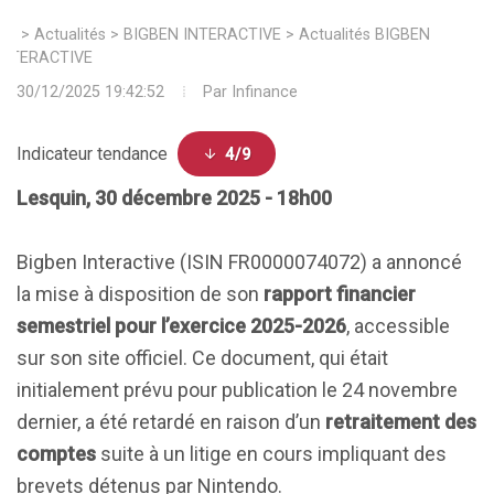
>
Actualités
>
BIGBEN INTERACTIVE
>
Actualités BIGBEN
INTERACTIVE
30/12/2025 19:42:52
Par
Infinance
Indicateur tendance
4/9
Lesquin, 30 décembre 2025 - 18h00
Bigben Interactive (ISIN FR0000074072) a annoncé
la mise à disposition de son
rapport financier
semestriel pour l’exercice 2025-2026
, accessible
sur son site officiel. Ce document, qui était
initialement prévu pour publication le 24 novembre
dernier, a été retardé en raison d’un
retraitement des
comptes
suite à un litige en cours impliquant des
brevets détenus par Nintendo.