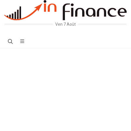
Ven 7 Août