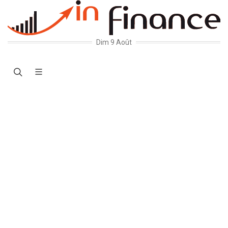
Dim 9 Août