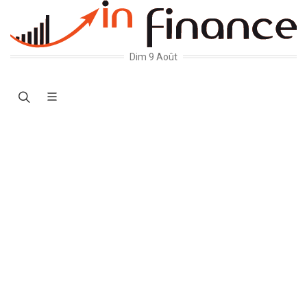
Dim 9 Août