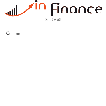
Dim 9 Août