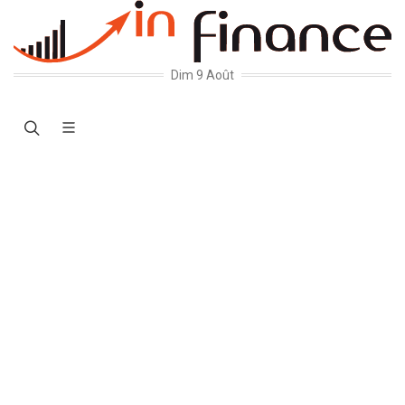
Dim 9 Août