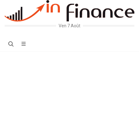
Ven 7 Août